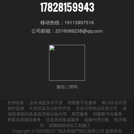
17828159943
移动热线：19113957516
公司邮箱：2316086238@qq.com
微信二维码
友情链接：
业务涵盖技术开发
档案数字化服务
银川区县环境
保护监测
天水区县办公软件开发
天水日用杂品批发公司
成
都新都国内集装箱货物运输代理
商贸服务
档案数字化服务
档案库房建设服务
信息系统集成服务
成都代理记账
技术顾
问
成都园林绿化工程施工
Copyright © 2023四川广佰沐房地产经纪有限公司 版权所有