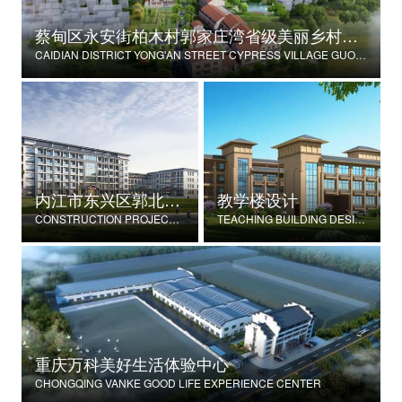
蔡甸区永安街柏木村郭家庄湾省级美丽乡村试点建设项目
CAIDIAN DISTRICT YONG'AN STREET CYPRESS VILLAGE GUOJIAZHUANG BAY PROVINCIAL BEAUTIFUL VILLAGE PILOT CONSTRUCTION PROJECT
内江市东兴区郭北养老服务中心建设项目
教学楼设计
CONSTRUCTION PROJECT OF GUOBEI ELDERLY SERVICE CENTER IN DONGXING DISTRICT, NEIJIANG CITY
TEACHING BUILDING DESIGN
重庆万科美好生活体验中心
CHONGQING VANKE GOOD LIFE EXPERIENCE CENTER